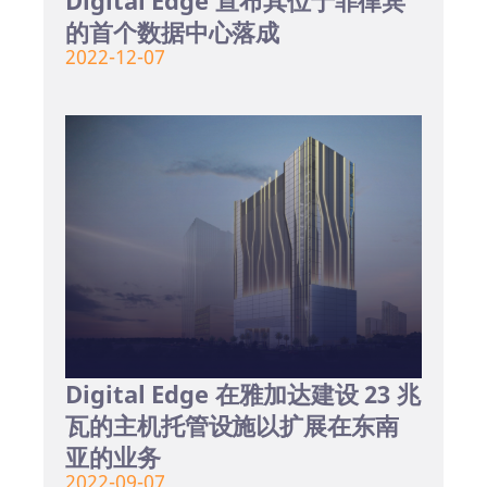
Digital Edge 宣布其位于菲律宾
的首个数据中心落成
2022-12-07
Digital Edge 在雅加达建设 23 兆
瓦的主机托管设施以扩展在东南
亚的业务
2022-09-07