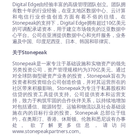
Digital Edge由经验丰富的高级管理团队创立。团队拥
有数十年的行业经验，在亚太地区数据中心、云计算
和电信行业价值创造方面有着不俗的往绩。在
Stonepeak的支持下，Digital Edge拥有超过10亿美元
的可调配承诺资本，用于建立市场领先的泛亚数据中
心平台。公司在亚洲提供数据中心和光纤服务，业务
遍及中国、印度尼西亚、日本、韩国和菲律宾。
关于Stonepeak
Stonepeak是一家专注于基础设施和实物资产的领先
另类投资公司，资产管理规模约为370亿美元。通过
对全球防御型硬资产业务的投资，Stonepeak旨在为
投资者和投资组合公司创造价值，并对其运营所在的
社区带来积极影响。Stonepeak为专注于私募股权和
信贷的投资工具提供支持。公司提供资本和运营支
持，致力于构筑牢固的合作伙伴关系，以持续地增加
对包括通信、能源转型、运输和物流以及社会基础设
施在内的目标行业的投资。Stonepeak 总部位于纽
约，在奥斯汀、香港、休斯顿、伦敦和悉尼设有办事
处。欲了解更多信息，请访问
www.stonepeakpartners.com。