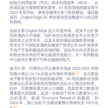
的电力利用效率（PUE）和水利用效率（WUE），从
而满足超大规模部署的需求。47 英亩场地的建设将于
2023 年初开始，整体设施将分多个阶段建设。项目建
成后，Digital Edge DC 将全面负责该数据中心的运营
和营销。
这标志着 Digital Edge 进入印度市场，使其平台扩展
到亚洲的六个国家。NIIF 将充分利用其在平台开发方
面的本土运营专长，以及丰富的基础设施投资经验，
而专注于可持续发展的实物资产管理公司 AGP 将带来
不动产开发和建设的实地经验。该合作伙伴关系旨在
利用合作伙伴的可再生能源开发能力，为一系列数据
中心提供主要源于可再生能源的电力。
据 IDC 称，印度的公共云服务市场在 2020-2025 年期
[1]
间预计将以 24.1% 的复合年增长率增长
，这主要是
由于数字化转型计划的加速采用、5G 电信服务在全国
的推出以及新冠疫情后预期向混合办公模式的转变。
此外，印度拥有庞大的人口规模，也是世界上数据消
费量最大的国家，这进一步推动了对本土数据中心行
业的需求。根据 Structure Research 的数据，到
2026 年，该行业的 IT 负载容量预计将增长至 1073 兆
[2]