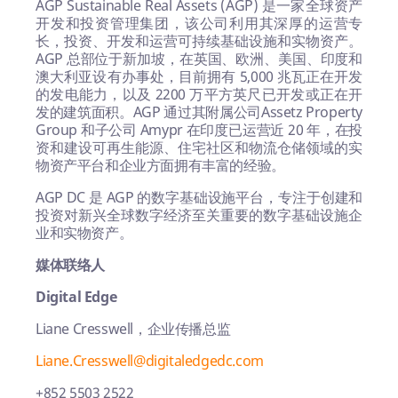
AGP Sustainable Real Assets (AGP) 是一家全球资产
开发和投资管理集团，该公司利用其深厚的运营专
长，投资、开发和运营可持续基础设施和实物资产。
AGP 总部位于新加坡，在英国、欧洲、美国、印度和
澳大利亚设有办事处，目前拥有 5,000 兆瓦正在开发
的发电能力，以及 2200 万平方英尺已开发或正在开
发的建筑面积。AGP 通过其附属公司Assetz Property
Group 和子公司 Amypr 在印度已运营近 20 年，在投
资和建设可再生能源、住宅社区和物流仓储领域的实
物资产平台和企业方面拥有丰富的经验。
AGP DC 是 AGP 的数字基础设施平台，专注于创建和
投资对新兴全球数字经济至关重要的数字基础设施企
业和实物资产。
媒体联络人
Digital Edge
Liane Cresswell，企业传播总监
Liane.Cresswell@digitaledgedc.com
+852 5503 2522