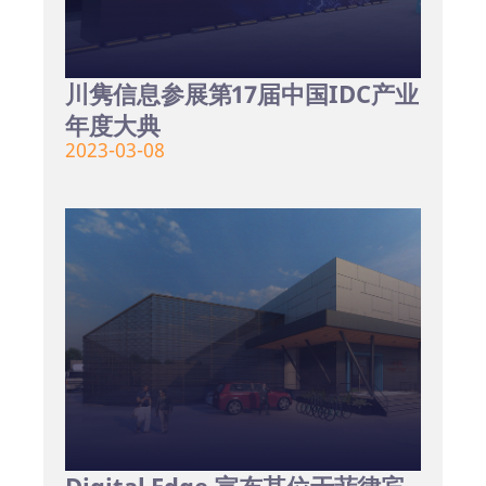
川隽信息参展第17届中国IDC产业
年度大典
2023-03-08